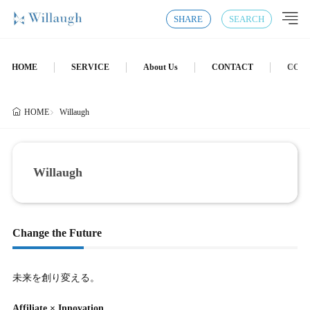
SHARE
SEARCH
HOME
SERVICE
About Us
CONTACT
COM
Willaugh
HOME
Willaugh
Change the Future
未来を創り変える。
Affiliate × Innovation